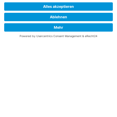
»
alle Öffnungszeiten
Massagen
Cookie-Einstellungen
Lassen Sie sich von sanften Händen verwöhnen und
genießen Sie Ihre Auszeit.
Lomi Lomi – die Königin aller Massagen
MEHR
Flower-Power – das Glück aus der Natur